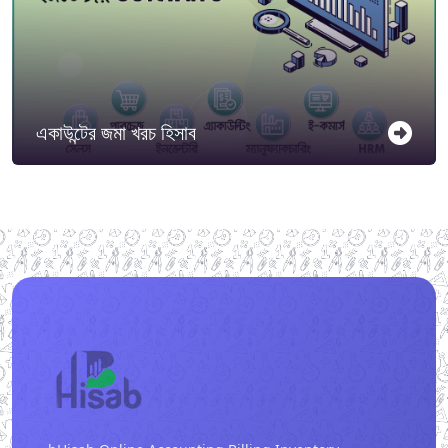
একাউন্টের জমা খরচ হিসাব
বি-হিসাব সফটওয়্যারে আপনার কোন একাউন্টে কত টাকা জমা
এবং কত টাকা খরচ করছেন তার বিস্তারিত তারিখ অনুসারে
রিপোর্ট